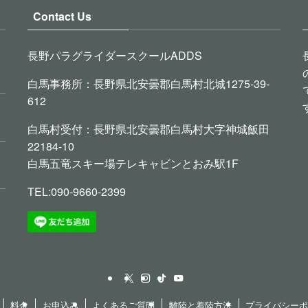
Contact Us
長野パラグライダースクールADDS
白馬事務所：長野県北安曇郡白馬村北城1275-39-
612
白馬村受付：長野県北安曇郡白馬村大字神城飯田
22184-10
白馬五竜スキー場テレキャビンとおみ駅1F
TEL:090-9660-2399
料金
お申込み
よくあるご質問
離陸と着陸方法
プライバシー