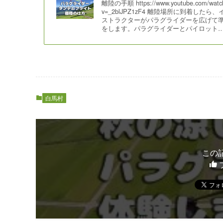
離陸の手順 https://www.youtube.com/watc
v=_2blJPZ1zF4 離陸場所に到着したら、
ストラクターがパラグライダーを広げて
をします。パラグライダーとパイロット
白馬村
この