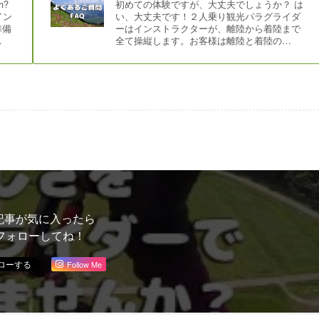
h?
初めての体験ですが、大丈夫でしょうか？ は
イン
い、大丈夫です！２人乗り観光パラグライダ
準備
ーはインストラクターが、離陸から着陸まで
…
全て操縦します。お客様は離陸と着陸の…
記事が気に入ったら
フォローしてね！
Follow Me