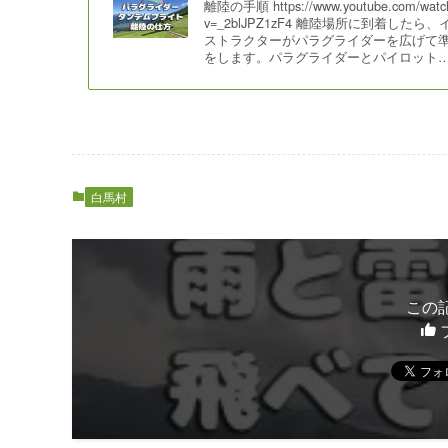
離陸の手順 https://www.youtube.com/watc
v=_2blJPZ1zF4 離陸場所に到着したら、
ストラクターがパラグライダーを広げて
をします。パラグライダーとパイロット
白馬村
この