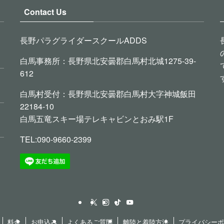
Contact Us
長野パラグライダースクールADDS
白馬事務所：長野県北安曇郡白馬村北城1275-39-
612
白馬村受付：長野県北安曇郡白馬村大字神城飯田
22184-10
白馬五竜スキー場テレキャビンとおみ駅1F
TEL:090-9660-2399
料金
お申込み
よくあるご質問
離陸と着陸方法
プライバシー