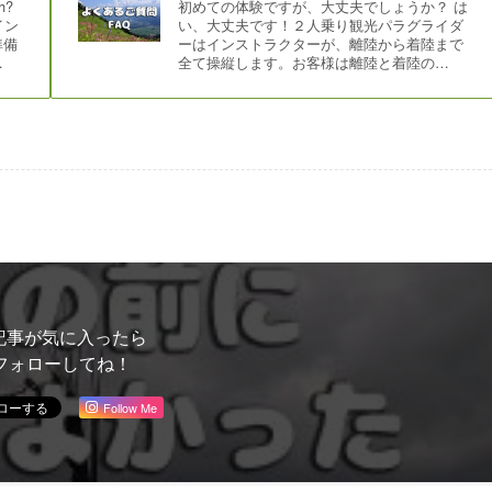
h?
初めての体験ですが、大丈夫でしょうか？ は
イン
い、大丈夫です！２人乗り観光パラグライダ
準備
ーはインストラクターが、離陸から着陸まで
…
全て操縦します。お客様は離陸と着陸の…
記事が気に入ったら
フォローしてね！
Follow Me