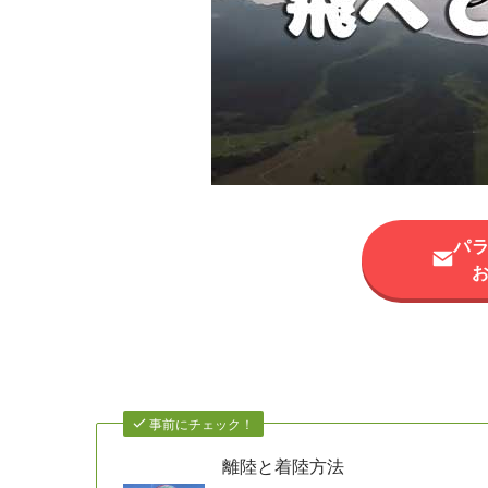
パ
事前にチェック！
離陸と着陸方法