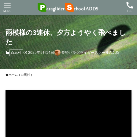
MENU
TEL
雨模様の3連休、夕方ようやく飛べまし
た
2025年9月14日
長野パラグライダースクールADDS
白馬村
ホーム
白馬村